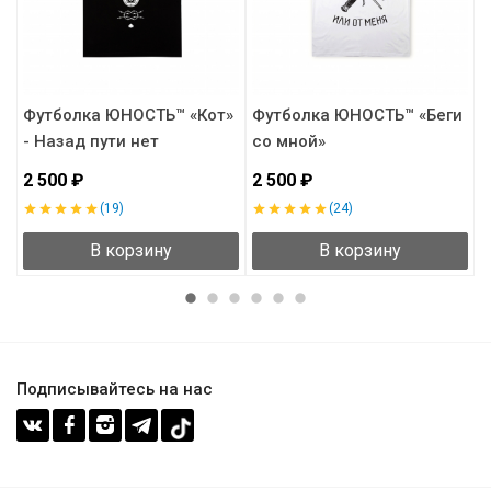
™
Футболка ЮНОСТЬ™ «Кот»
Футболка ЮНОСТЬ™ «Беги
- Назад пути нет
со мной»
«
2 500 ₽
2 500 ₽
2
(19)
(24)
В корзину
В корзину
Подписывайтесь на нас