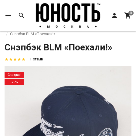
Главная
Friends Family Forever
Black Light Magic
Снэпбэк BLM «Поехали!»
Снэпбэк BLM «Поехали!»
1 отзыв
Скидка!
-25%