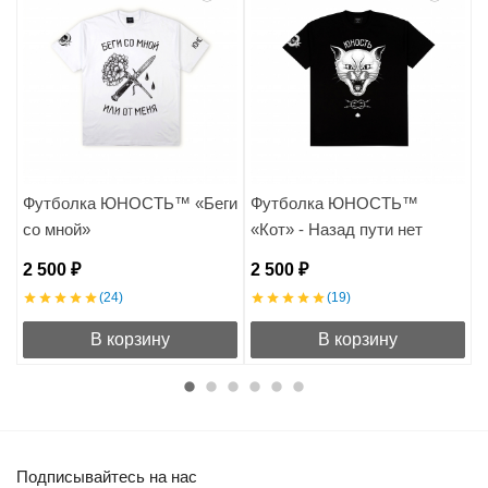
Футболка ЮНОСТЬ™ «Беги
Футболка ЮНОСТЬ™
со мной»
«Кот» - Назад пути нет
«
2 500 ₽
2 500 ₽
2
(24)
(19)
В корзину
В корзину
Подписывайтесь на нас