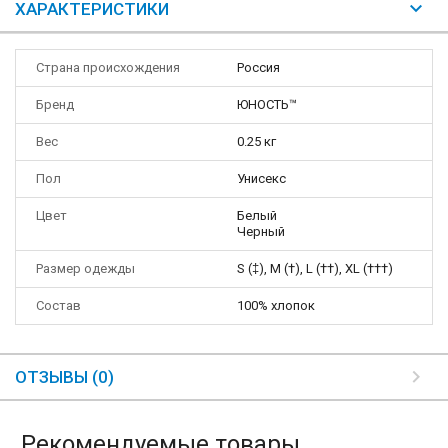
ХАРАКТЕРИСТИКИ
Страна происхождения
Россия
Бренд
ЮНОСТЬ™
Вес
0.25 кг
Пол
Унисекс
Цвет
Белый
Черный
Размер одежды
S (‡), M (†), L (††), XL (†††)
Состав
100% хлопок
ОТЗЫВЫ (0)
Рекомендуемые товары