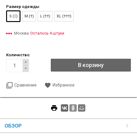
Размер одежды:
S (‡)
M (†)
L (††)
XL (†††)
Москва
Осталось 4 штуки
Количество:
Сравнение
Избранное
ОБЗОР