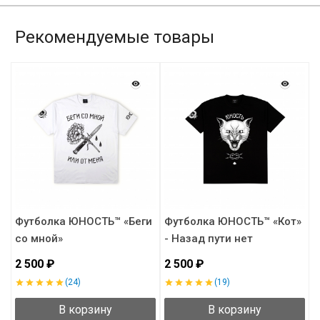
Рекомендуемые товары
Футболка ЮНОСТЬ™ «Беги
Футболка ЮНОСТЬ™ «Кот»
со мной»
- Назад пути нет
«
2 500 ₽
2 500 ₽
2
(24)
(19)
В корзину
В корзину