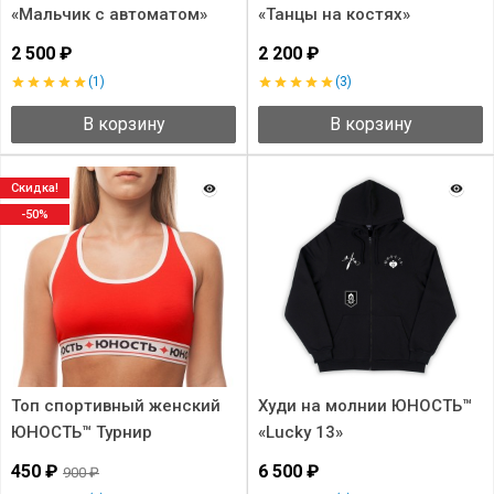
«Мальчик с автоматом»
«Танцы на костях»
2 500 ₽
2 200 ₽
(1)
(3)
В корзину
В корзину
Скидка!
-50%
Топ спортивный женский
Худи на молнии ЮНОСТЬ™
ЮНОСТЬ™ Турнир
«Lucky 13»
«Команда'17»
450 ₽
6 500 ₽
900 ₽