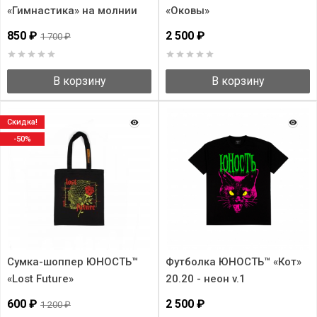
«Гимнастика» на молнии
«Оковы»
850 ₽
2 500 ₽
1 700 ₽
В корзину
В корзину
Скидка!
-50%
Сумка-шоппер ЮНОСТЬ™
Футболка ЮНОСТЬ™ «Кот»
«Lost Future»
20.20 - неон v.1
600 ₽
2 500 ₽
1 200 ₽