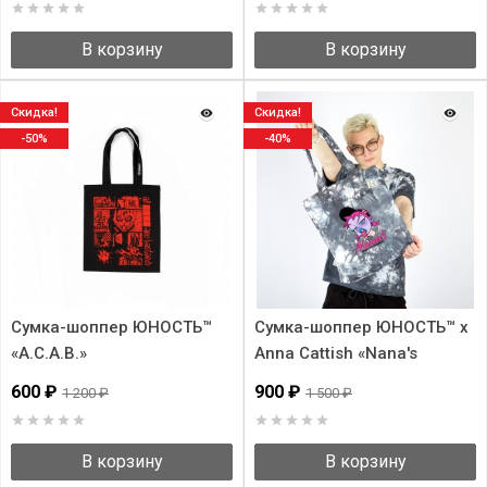
В корзину
В корзину
Скидка!
Скидка!
-50%
-40%
Сумка-шоппер ЮНОСТЬ™
Сумка-шоппер ЮНОСТЬ™ x
«A.C.A.B.»
Anna Cattish «Nana's
Shrimps» - Tie-Dye
600 ₽
900 ₽
1 200 ₽
1 500 ₽
В корзину
В корзину