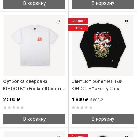
В корзину
В корзину
Скидка!
-18%
Футболка оверсайз
Свитшот облегченный
ЮНОСТЬ™ «Fuсkin’ Юность»
ЮНОСТЬ™ «Furry Cat»
v.2
2 500 ₽
4 800 ₽
5 800 ₽
В корзину
В корзину
Скидка!