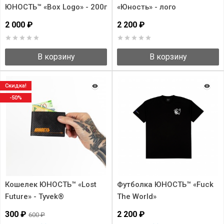
ЮНОСТЬ™ «Box Logo» - 200г
«Юность» - лого
2 000 ₽
2 200 ₽
В корзину
В корзину
Скидка!
-50%
Кошелек ЮНОСТЬ™ «Lost
Футболка ЮНОСТЬ™ «Fuck
Future» - Tyvek®
The World»
300 ₽
2 200 ₽
600 ₽